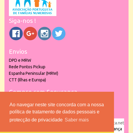
Siga-nos !
Envios
DPD e MRW
Rede Pontos Pickup
Espanha Peninsular (MRW)
CTT (Ilhas e Europa)
Compre com Segurança
Ao navegar neste site concorda com a nossa
política de tratamento de dados pessoais e
protecção de privacidade
Saber mais
powered by
puber!a
| © 2026 Copyright www.lojadacrianca.net
– Artigos de Festas, Escolares e Brinquedos |
Loja da Criança