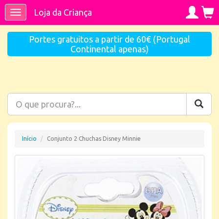
Loja da Criança
Toggle
navigation
Portes gratuitos a partir de 60€ (Portugal
Continental apenas)
Início
Conjunto 2 Chuchas Disney Minnie