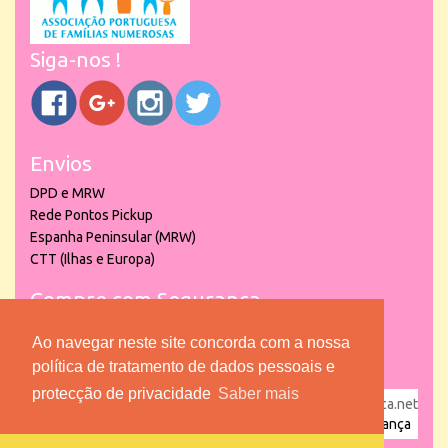
Siga-nos !
Envios
DPD e MRW
Rede Pontos Pickup
Espanha Peninsular (MRW)
CTT (Ilhas e Europa)
Compre com Segurança
Ao navegar neste site concorda com a nossa
política de tratamento de dados pessoais e
protecção de privacidade
Saber mais
powered by
puber!a
| © 2026 Copyright www.lojadacrianca.net
– Artigos de Festas, Escolares e Brinquedos |
Loja da Criança