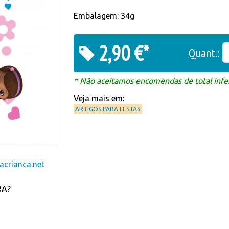
Embalagem: 34g
2,90 €*
Quant.:
* Não aceitamos encomendas de total infer
Veja mais em:
ARTIGOS PARA FESTAS
crianca.net
RA?