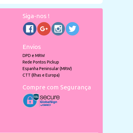
Siga-nos !
Envios
DPD e MRW
Rede Pontos Pickup
Espanha Peninsular (MRW)
CTT (Ilhas e Europa)
Compre com Segurança