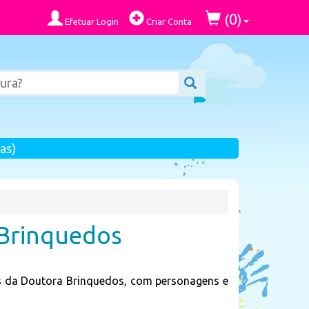
0
(
)
Efetuar Login
Criar Conta
as)
 Brinquedos
os da Doutora Brinquedos, com personagens e