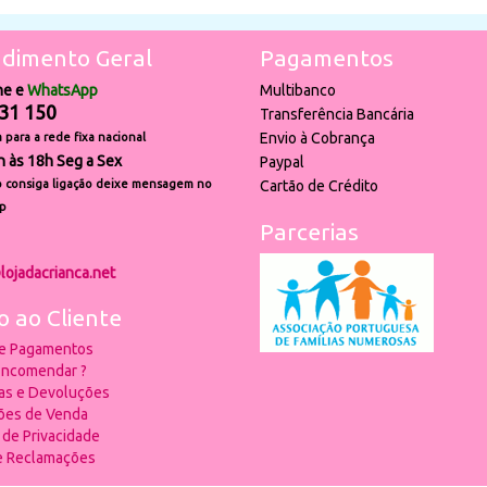
dimento Geral
Pagamentos
ne e
WhatsApp
Multibanco
31 150
Transferência Bancária
Envio à Cobrança
para a rede fixa nacional
h às 18h Seg a Sex
Paypal
 consiga ligação deixe mensagem no
Cartão de Crédito
p
Parcerias
lojadacrianca.net
o ao Cliente
 e Pagamentos
ncomendar ?
ias e Devoluções
ões de Venda
a de Privacidade
de Reclamações