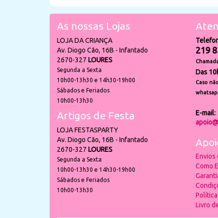
As nossas Lojas
Aten
LOJA DA CRIANÇA
Telefo
219 8
Av. Diogo Cão, 16B - Infantado
2670-327
LOURES
Chamada 
Segunda a Sexta
Das 10
10h00-13h30 e 14h30-19h00
Caso não
Sábados e Feriados
whatsap
10h00-13h30
E-mail:
Artigos de Festa
apoio@
LOJA FESTASPARTY
Av. Diogo Cão, 16B - Infantado
Apoi
2670-327
LOURES
Envios
Segunda a Sexta
Como E
10h00-13h30 e 14h30-19h00
Garant
Sábados e Feriados
Condiç
10h00-13h30
Polític
Livro 