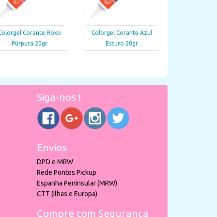
Colorgel Corante Roxo
Colorgel Corante Azul
Púrpura 20gr
Escuro 20gr
Siga-nos !
Envios
DPD e MRW
Rede Pontos Pickup
Espanha Peninsular (MRW)
CTT (Ilhas e Europa)
Compre com Segurança