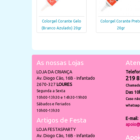
Colorgel Corante Gelo
Colorgel Corante Pret
(Branco Azulado) 20gr
20gr
As nossas Lojas
Aten
LOJA DA CRIANÇA
Telefo
219 8
Av. Diogo Cão, 16B - Infantado
2670-327
LOURES
Chamada 
Segunda a Sexta
Das 10
10h00-13h30 e 14h30-19h00
Caso não
Sábados e Feriados
whatsap
10h00-13h30
E-mail:
Artigos de Festa
apoio@
LOJA FESTASPARTY
Av. Diogo Cão, 16B - Infantado
Apoi