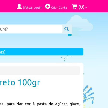
0
(
)
Efetuar Login
Criar Conta
as)
reto 100gr
al para dar cor à pasta de açúcar, glacé,