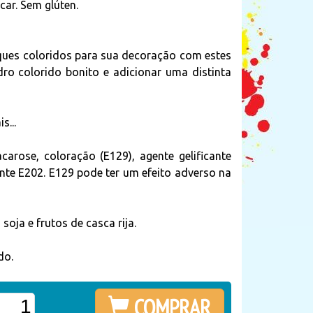
car. Sem glúten.
ques coloridos para sua decoração com estes
idro colorido bonito e adicionar uma distinta
s...
acarose, coloração (E129), agente gelificante
nte E202. E129 pode ter um efeito adverso na
oja e frutos de casca rija.
do.
COMPRAR