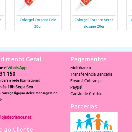
o
Colorgel Corante Pele
Colorgel Corante Verde
20gr
Bosque 20gr
dimento Geral
Pagamentos
ne e
WhatsApp
Multibanco
31 150
Transferência Bancária
Envio à Cobrança
para a rede fixa nacional
h às 18h Seg a Sex
Paypal
 consiga ligação deixe mensagem no
Cartão de Crédito
p
Parcerias
lojadacrianca.net
o ao Cliente