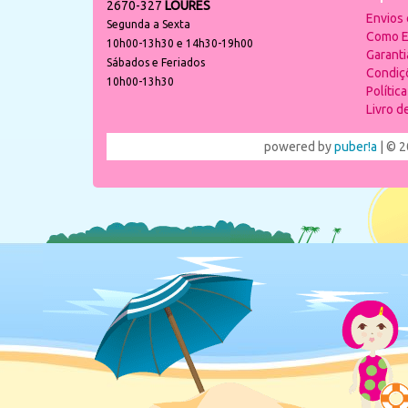
2670-327
LOURES
Envios
Segunda a Sexta
Como E
10h00-13h30 e 14h30-19h00
Garant
Sábados e Feriados
Condiç
10h00-13h30
Polític
Livro 
powered by
puber!a
| © 2