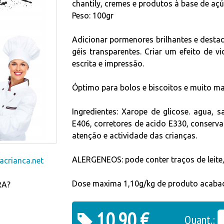
chantily, cremes e produtos à base de açú
Peso: 100gr
Adicionar pormenores brilhantes e desta
géis transparentes. Criar um efeito de v
escrita e impressão.
Óptimo para bolos e biscoitos e muito mai
Ingredientes: Xarope de glicose. agua, s
E406, corretores de acido E330, conserva
atenção e actividade das crianças.
ALERGENEOS: pode conter traços de leite, s
crianca.net
Dose maxima 1,10g/kg de produto acaba
RA?
10,90 €
Quant.: