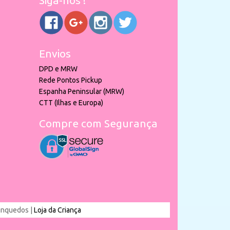
Siga-nos !
Envios
DPD e MRW
Rede Pontos Pickup
Espanha Peninsular (MRW)
CTT (Ilhas e Europa)
Compre com Segurança
rinquedos |
Loja da Criança