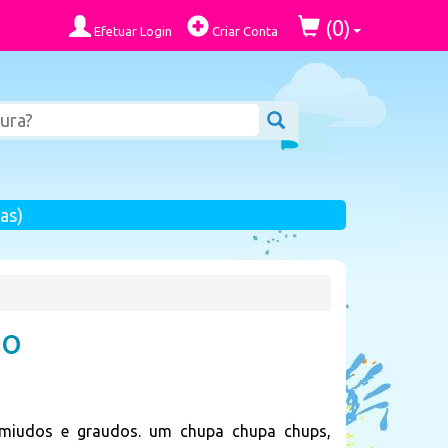
0
(
)
Efetuar Login
Criar Conta
as)
do
 miudos e graudos. um chupa chupa chups,