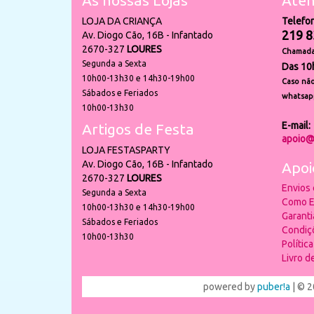
As nossas Lojas
Aten
LOJA DA CRIANÇA
Telefo
219 8
Av. Diogo Cão, 16B - Infantado
2670-327
LOURES
Chamada 
Segunda a Sexta
Das 10
10h00-13h30 e 14h30-19h00
Caso não
Sábados e Feriados
whatsap
10h00-13h30
E-mail:
Artigos de Festa
apoio@
LOJA FESTASPARTY
Av. Diogo Cão, 16B - Infantado
Apoi
2670-327
LOURES
Envios
Segunda a Sexta
Como E
10h00-13h30 e 14h30-19h00
Garant
Sábados e Feriados
Condiç
10h00-13h30
Polític
Livro 
powered by
puber!a
| © 2