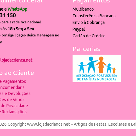
dimento Geral
Pagamentos
ne e
WhatsApp
Multibanco
31 150
Transferência Bancária
Envio à Cobrança
para a rede fixa nacional
h às 18h Seg a Sex
Paypal
 consiga ligação deixe mensagem no
Cartão de Crédito
p
Parcerias
lojadacrianca.net
o ao Cliente
 e Pagamentos
ncomendar ?
ias e Devoluções
ões de Venda
a de Privacidade
de Reclamações
026 Copyright www.lojadacrianca.net – Artigos de Festas, Escolares e B