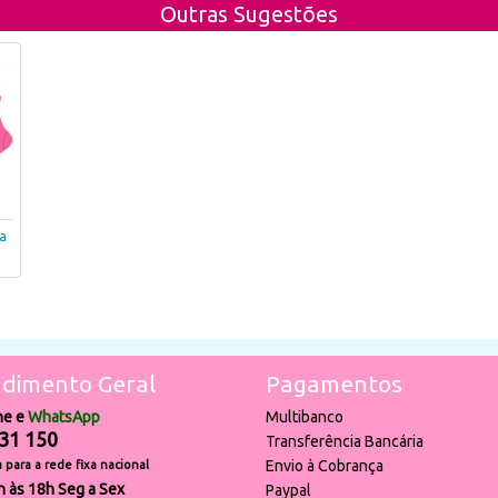
Outras Sugestões
a
dimento Geral
Pagamentos
ne e
WhatsApp
Multibanco
31 150
Transferência Bancária
Envio à Cobrança
para a rede fixa nacional
h às 18h Seg a Sex
Paypal