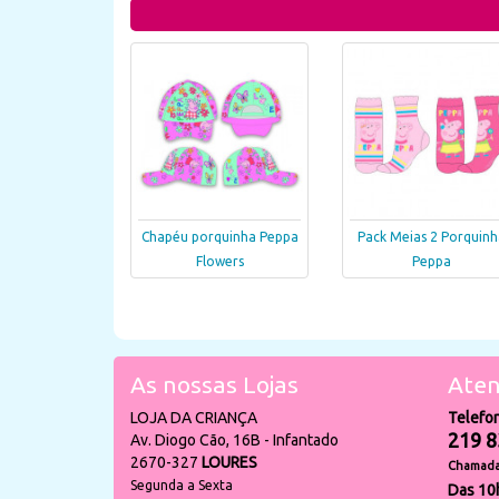
Chapéu porquinha Peppa
Pack Meias 2 Porquinh
Flowers
Peppa
As nossas Lojas
Aten
LOJA DA CRIANÇA
Telefo
219 8
Av. Diogo Cão, 16B - Infantado
2670-327
LOURES
Chamada 
Segunda a Sexta
Das 10