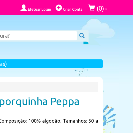
0
(
)
Efetuar Login
Criar Conta
as)
porquinha Peppa
 Composição: 100% algodão. Tamanhos: 50 a