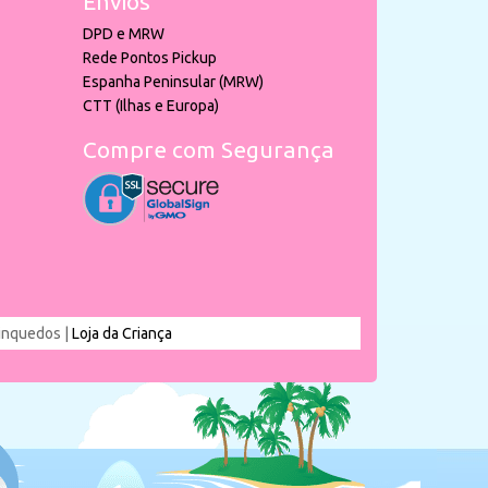
Envios
DPD e MRW
Rede Pontos Pickup
Espanha Peninsular (MRW)
CTT (Ilhas e Europa)
Compre com Segurança
rinquedos |
Loja da Criança