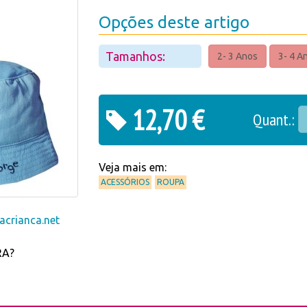
Opções deste artigo
Tamanhos:
2- 3 Anos
3- 4 A
12,70 €
Quant.:
Veja mais em:
ACESSÓRIOS
ROUPA
crianca.net
RA?