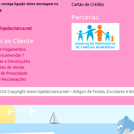
 consiga ligação deixe mensagem no
Cartão de Crédito
p
Parcerias
lojadacrianca.net
o ao Cliente
 e Pagamentos
ncomendar ?
ias e Devoluções
ões de Venda
a de Privacidade
de Reclamações
026 Copyright www.lojadacrianca.net – Artigos de Festas, Escolares e B