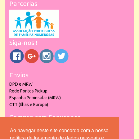
Parcerias
Siga-nos !
Envios
DPD e MRW
Rede Pontos Pickup
Espanha Peninsular (MRW)
CTT (Ilhas e Europa)
Compre com Segurança
Ao navegar neste site concorda com a nossa
política de tratamento de dados pessoais e