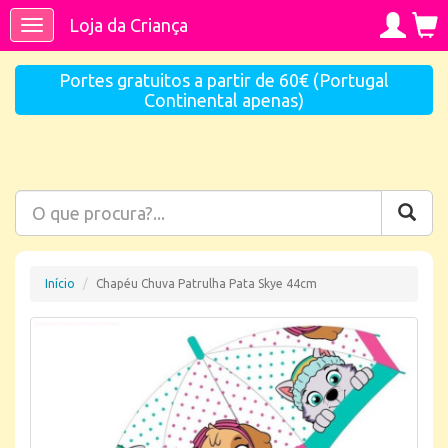
Loja da Criança
Toggle
navigation
Portes gratuitos a partir de 60€ (Portugal
Continental apenas)
Início
Chapéu Chuva Patrulha Pata Skye 44cm