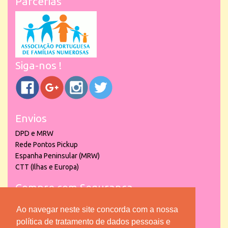
Parcerias
Siga-nos !
Envios
DPD e MRW
Rede Pontos Pickup
Espanha Peninsular (MRW)
CTT (Ilhas e Europa)
Compre com Segurança
Ao navegar neste site concorda com a nossa
política de tratamento de dados pessoais e