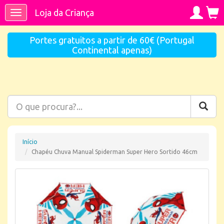
Loja da Criança
Toggle
navigation
Portes gratuitos a partir de 60€ (Portugal
Continental apenas)
Início
Chapéu Chuva Manual Spiderman Super Hero Sortido 46cm