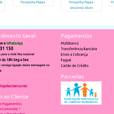
ds
Porquinha Peppa
Porquinha Peppa
Po
Unicórnio 45cm
dimento Geral
Pagamentos
ne e
WhatsApp
Multibanco
31 150
Transferência Bancária
Envio à Cobrança
para a rede fixa nacional
h às 18h Seg a Sex
Paypal
 consiga ligação deixe mensagem no
Cartão de Crédito
p
Parcerias
lojadacrianca.net
o ao Cliente
 e Pagamentos
ncomendar ?