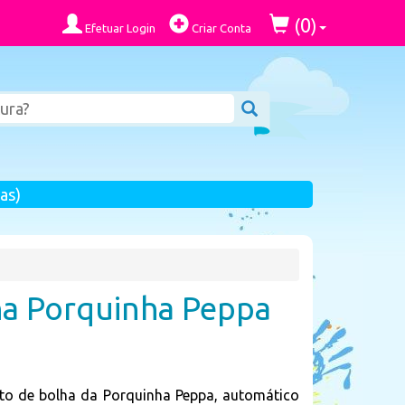
0
(
)
Efetuar Login
Criar Conta
as)
a Porquinha Peppa
to de bolha da Porquinha Peppa, automático