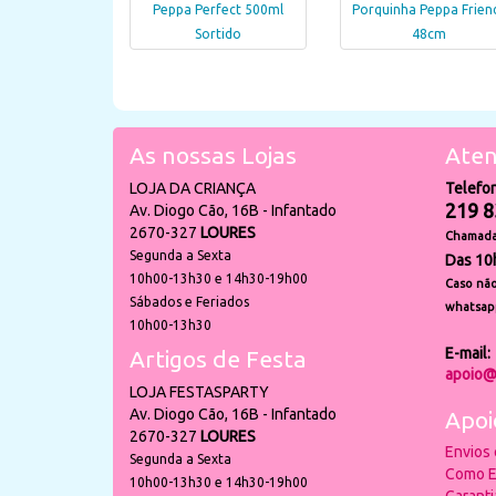
Peppa Perfect 500ml
Porquinha Peppa Frien
Sortido
48cm
As nossas Lojas
Aten
LOJA DA CRIANÇA
Telefo
219 8
Av. Diogo Cão, 16B - Infantado
2670-327
LOURES
Chamada 
Segunda a Sexta
Das 10
10h00-13h30 e 14h30-19h00
Caso não
Sábados e Feriados
whatsap
10h00-13h30
E-mail:
Artigos de Festa
apoio@
LOJA FESTASPARTY
Av. Diogo Cão, 16B - Infantado
Apoi
2670-327
LOURES
Envios
Segunda a Sexta
Como E
10h00-13h30 e 14h30-19h00