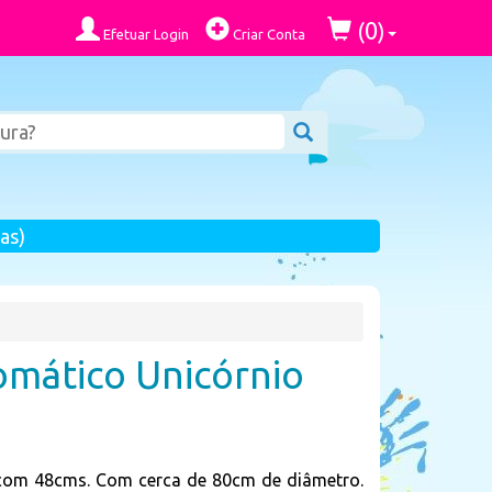
0
(
)
Efetuar Login
Criar Conta
as)
mático Unicórnio
 com 48cms. Com cerca de 80cm de diâmetro.