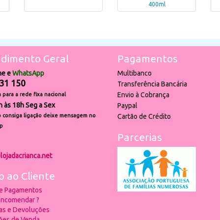
400ml
dimento Geral
Pagamentos
ne e
WhatsApp
Multibanco
31 150
Transferência Bancária
Envio à Cobrança
para a rede fixa nacional
h às 18h Seg a Sex
Paypal
 consiga ligação deixe mensagem no
Cartão de Crédito
p
Parcerias
lojadacrianca.net
o ao Cliente
 e Pagamentos
ncomendar ?
ias e Devoluções
ões de Venda