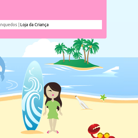
rinquedos |
Loja da Criança