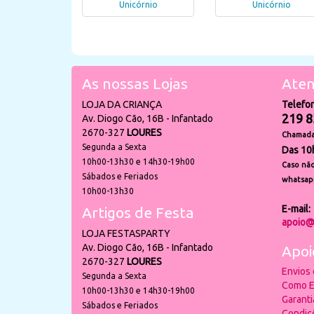
Unicórnio
Unicórnio
As nossas Lojas
Aten
LOJA DA CRIANÇA
Telefo
219 8
Av. Diogo Cão, 16B - Infantado
2670-327
LOURES
Chamada 
Segunda a Sexta
Das 10
10h00-13h30 e 14h30-19h00
Caso não
Sábados e Feriados
whatsap
10h00-13h30
E-mail:
Artigos de Festa
apoio@
LOJA FESTASPARTY
Av. Diogo Cão, 16B - Infantado
Apoi
2670-327
LOURES
Envios
Segunda a Sexta
Como E
10h00-13h30 e 14h30-19h00
Garant
Sábados e Feriados
Condiç