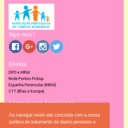
Siga-nos !
Envios
DPD e MRW
Rede Pontos Pickup
Espanha Peninsular (MRW)
CTT (Ilhas e Europa)
Compre com Segurança
Ao navegar neste site concorda com a nossa
política de tratamento de dados pessoais e