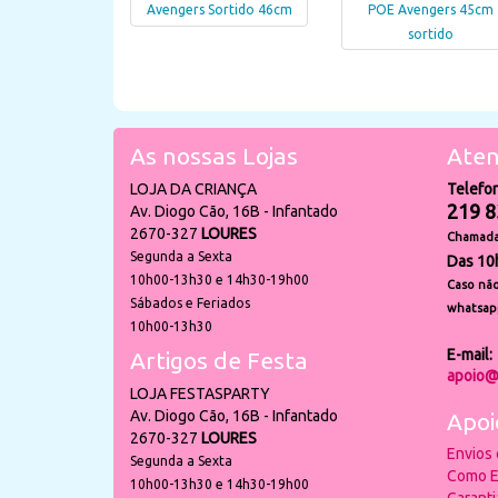
Avengers Sortido 46cm
POE Avengers 45cm
sortido
As nossas Lojas
Aten
LOJA DA CRIANÇA
Telefo
219 8
Av. Diogo Cão, 16B - Infantado
2670-327
LOURES
Chamada 
Segunda a Sexta
Das 10
10h00-13h30 e 14h30-19h00
Caso não
Sábados e Feriados
whatsap
10h00-13h30
E-mail:
Artigos de Festa
apoio@
LOJA FESTASPARTY
Av. Diogo Cão, 16B - Infantado
Apoi
2670-327
LOURES
Envios
Segunda a Sexta
Como E
10h00-13h30 e 14h30-19h00