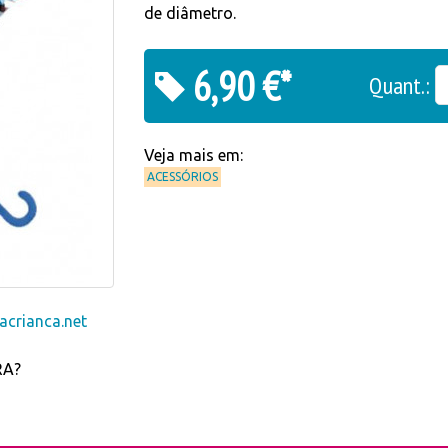
de diâmetro.
6,90 €*
Quant.:
Veja mais em:
ACESSÓRIOS
crianca.net
RA?