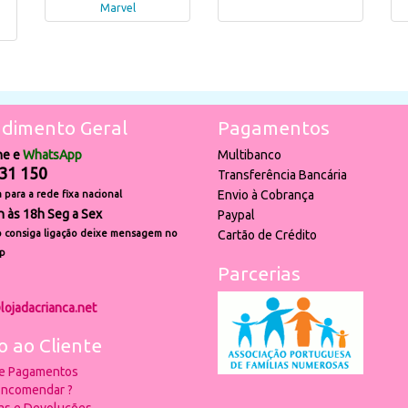
Marvel
dimento Geral
Pagamentos
ne e
WhatsApp
Multibanco
31 150
Transferência Bancária
Envio à Cobrança
para a rede fixa nacional
h às 18h Seg a Sex
Paypal
 consiga ligação deixe mensagem no
Cartão de Crédito
p
Parcerias
lojadacrianca.net
o ao Cliente
 e Pagamentos
ncomendar ?