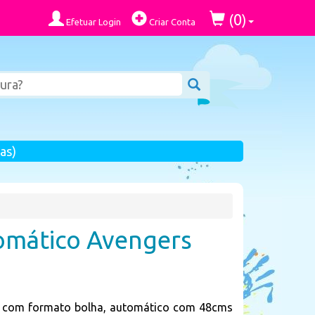
0
(
)
Efetuar Login
Criar Conta
as)
omático Avengers
l com formato bolha, automático com 48cms