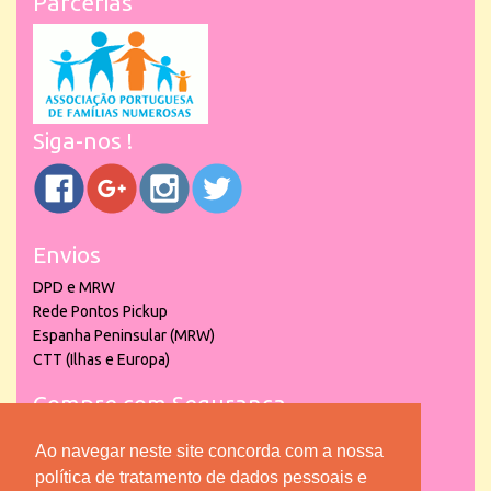
Parcerias
Siga-nos !
Envios
DPD e MRW
Rede Pontos Pickup
Espanha Peninsular (MRW)
CTT (Ilhas e Europa)
Compre com Segurança
Ao navegar neste site concorda com a nossa
política de tratamento de dados pessoais e