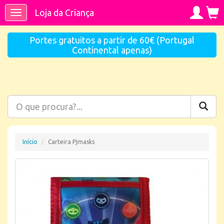
Loja da Criança
Toggle
navigation
Portes gratuitos a partir de 60€ (Portugal
Continental apenas)
Início
Carteira Pjmasks