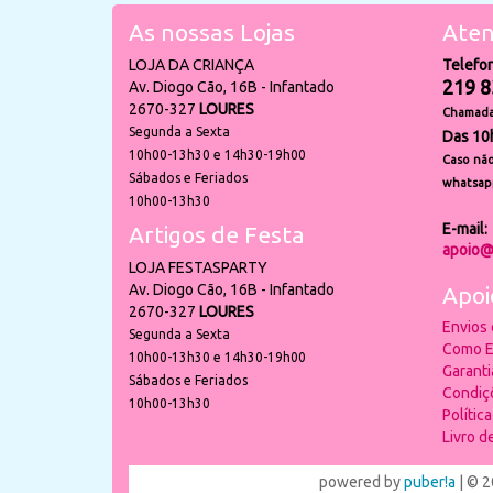
As nossas Lojas
Aten
LOJA DA CRIANÇA
Telefo
219 8
Av. Diogo Cão, 16B - Infantado
2670-327
LOURES
Chamada 
Segunda a Sexta
Das 10
10h00-13h30 e 14h30-19h00
Caso não
Sábados e Feriados
whatsap
10h00-13h30
E-mail:
Artigos de Festa
apoio@
LOJA FESTASPARTY
Av. Diogo Cão, 16B - Infantado
Apoi
2670-327
LOURES
Envios
Segunda a Sexta
Como E
10h00-13h30 e 14h30-19h00
Garant
Sábados e Feriados
Condiç
10h00-13h30
Polític
Livro 
powered by
puber!a
| © 2