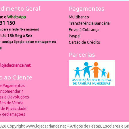
dimento Geral
Pagamentos
ne e
WhatsApp
Multibanco
31 150
Transferência Bancária
Envio à Cobrança
para a rede fixa nacional
h às 18h Seg a Sex
Paypal
 consiga ligação deixe mensagem no
Cartão de Crédito
p
Parcerias
lojadacrianca.net
o ao Cliente
 e Pagamentos
ncomendar ?
ias e Devoluções
ões de Venda
a de Privacidade
de Reclamações
026 Copyright www.lojadacrianca.net – Artigos de Festas, Escolares e B