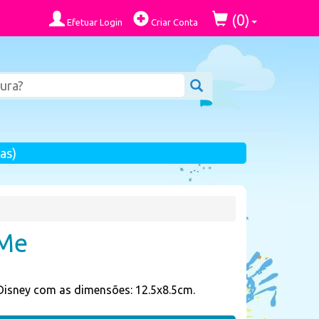
0
(
)
Efetuar Login
Criar Conta
as)
 Me
 Disney com as dimensões: 12.5x8.5cm.