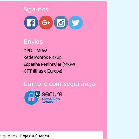
Siga-nos !
Envios
DPD e MRW
Rede Pontos Pickup
Espanha Peninsular (MRW)
CTT (Ilhas e Europa)
Compre com Segurança
rinquedos |
Loja da Criança