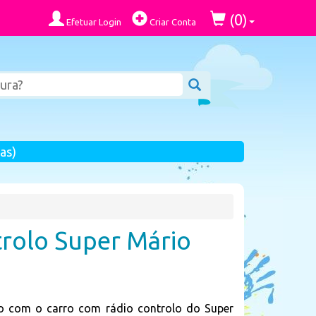
0
(
)
Efetuar Login
Criar Conta
as)
trolo Super Mário
o com o carro com rádio controlo do Super