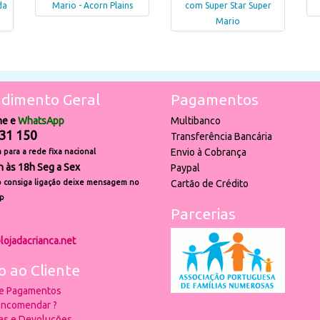
da
Mario - Acorn Plains
com Super Star Super
Mario
dimento Geral
Pagamentos
ne e
WhatsApp
Multibanco
31 150
Transferência Bancária
Envio à Cobrança
para a rede fixa nacional
h às 18h Seg a Sex
Paypal
 consiga ligação deixe mensagem no
Cartão de Crédito
p
Parcerias
lojadacrianca.net
o ao Cliente
 e Pagamentos
ncomendar ?
ias e Devoluções