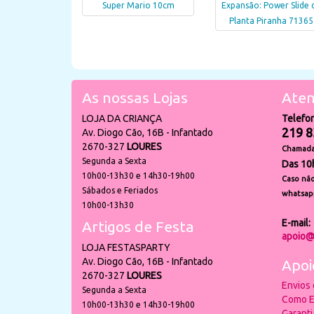
Super Mario 10cm
Expansão: Power Slide 
Planta Piranha 71365
As nossas Lojas
Aten
LOJA DA CRIANÇA
Telefo
219 8
Av. Diogo Cão, 16B - Infantado
2670-327
LOURES
Chamada 
Segunda a Sexta
Das 10
10h00-13h30 e 14h30-19h00
Caso não
Sábados e Feriados
whatsap
10h00-13h30
E-mail:
Artigos de Festa
apoio@
LOJA FESTASPARTY
Av. Diogo Cão, 16B - Infantado
Apoi
2670-327
LOURES
Envios
Segunda a Sexta
Como E
10h00-13h30 e 14h30-19h00
Garant