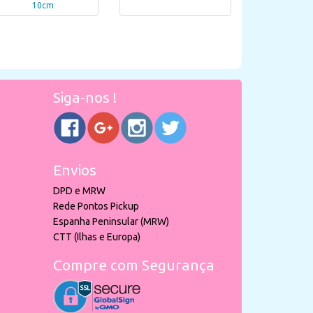
10cm
Siga-nos !
Envios
DPD e MRW
Rede Pontos Pickup
Espanha Peninsular (MRW)
CTT (Ilhas e Europa)
Compre com Segurança