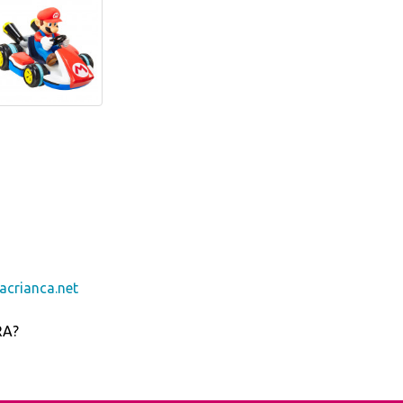
crianca.net
RA?