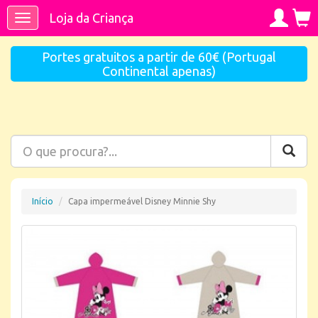
Loja da Criança
Toggle
navigation
Portes gratuitos a partir de 60€ (Portugal
Continental apenas)
Início
Capa impermeável Disney Minnie Shy