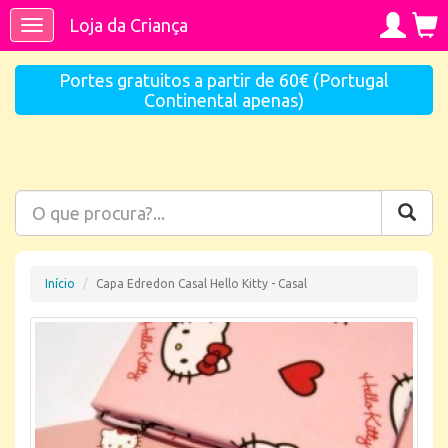
Loja da Criança
Toggle
navigation
Portes gratuitos a partir de 60€ (Portugal
Continental apenas)
Início
Capa Edredon Casal Hello Kitty - Casal