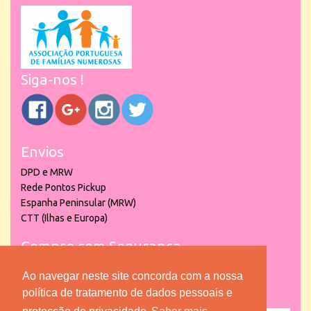
Siga-nos !
Envios
DPD e MRW
Rede Pontos Pickup
Espanha Peninsular (MRW)
CTT (Ilhas e Europa)
Compre com Segurança
Ao navegar neste site concorda com a nossa
política de tratamento de dados pessoais e