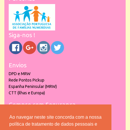
Siga-nos !
Envios
DPD e MRW
Rede Pontos Pickup
Espanha Peninsular (MRW)
CTT (Ilhas e Europa)
Compre com Segurança
Ao navegar neste site concorda com a nossa
política de tratamento de dados pessoais e