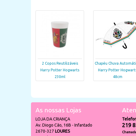
2 Copos Reutilizáveis
Chapéu Chuva Automát
Harry Potter Hogwarts
Harry Potter Hogwart
230ml
48cm
As nossas Lojas
Aten
LOJA DA CRIANÇA
Telefo
219 8
Av. Diogo Cão, 16B - Infantado
2670-327
LOURES
Chamada 