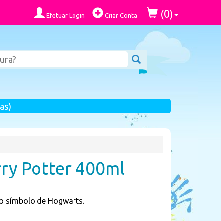
0
(
)
Efetuar Login
Criar Conta
as)
rry Potter 400ml
 o símbolo de Hogwarts.