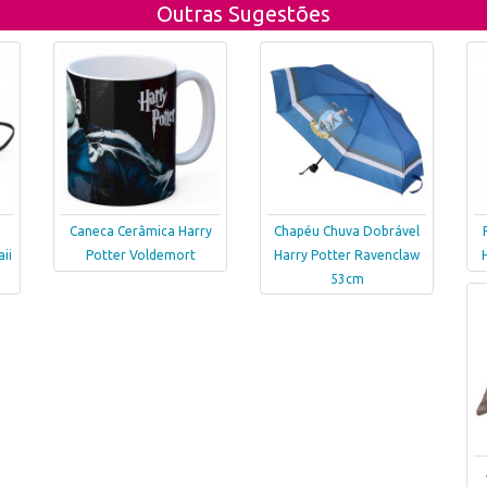
Outras Sugestões
Caneca Cerâmica Harry
Chapéu Chuva Dobrável
ii
Potter Voldemort
Harry Potter Ravenclaw
53cm