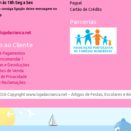
h às 18h Seg a Sex
Paypal
 consiga ligação deixe mensagem no
Cartão de Crédito
p
Parcerias
lojadacrianca.net
o ao Cliente
 e Pagamentos
ncomendar ?
ias e Devoluções
ões de Venda
a de Privacidade
de Reclamações
026 Copyright www.lojadacrianca.net – Artigos de Festas, Escolares e B