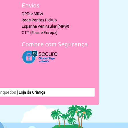
Envios
DPD e MRW
Rede Pontos Pickup
Espanha Peninsular (MRW)
CTT (Ilhas e Europa)
Compre com Segurança
rinquedos |
Loja da Criança