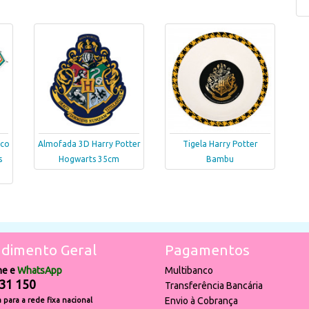
ico
Almofada 3D Harry Potter
Tigela Harry Potter
s
Hogwarts 35cm
Bambu
dimento Geral
Pagamentos
ne e
WhatsApp
Multibanco
31 150
Transferência Bancária
Envio à Cobrança
para a rede fixa nacional