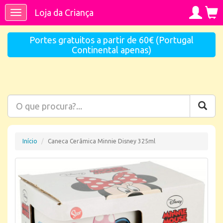
Loja da Criança
Toggle
navigation
Portes gratuitos a partir de 60€ (Portugal
Continental apenas)
Início
Caneca Cerâmica Minnie Disney 325ml