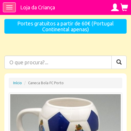
Loja da Criança
Toggle
navigation
Portes gratuitos a partir de 60€ (Portugal
Continental apenas)
Início
Caneca Bola FC Porto