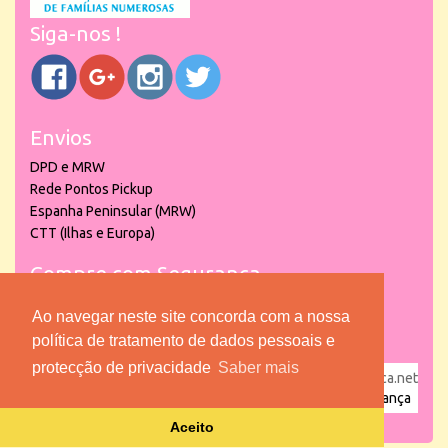
Siga-nos !
Envios
DPD e MRW
Rede Pontos Pickup
Espanha Peninsular (MRW)
CTT (Ilhas e Europa)
Compre com Segurança
Ao navegar neste site concorda com a nossa
política de tratamento de dados pessoais e
protecção de privacidade
Saber mais
powered by
puber!a
| © 2026 Copyright www.lojadacrianca.net
– Artigos de Festas, Escolares e Brinquedos |
Loja da Criança
Aceito