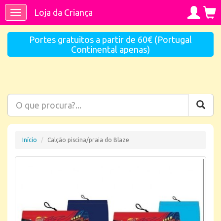
Loja da Criança
Toggle
navigation
Portes gratuitos a partir de 60€ (Portugal
Continental apenas)
Início
Calção piscina/praia do Blaze