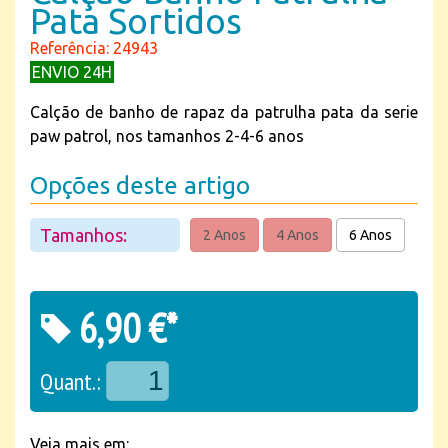
Pata Sortidos
Referência: 24943
ENVIO 24H
Calção de banho de rapaz da patrulha pata da serie
paw patrol, nos tamanhos 2-4-6 anos
Opções deste artigo
Tamanhos:
2 Anos
4 Anos
6 Anos
6,90 €*
Quant.:
Veja mais em: