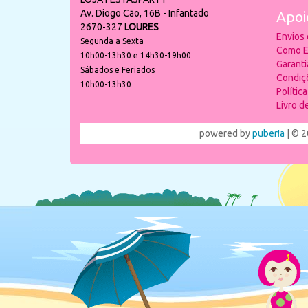
Av. Diogo Cão, 16B - Infantado
Apoi
2670-327
LOURES
Envios
Segunda a Sexta
Como E
10h00-13h30 e 14h30-19h00
Garant
Sábados e Feriados
Condiç
10h00-13h30
Polític
Livro 
powered by
puber!a
| © 2