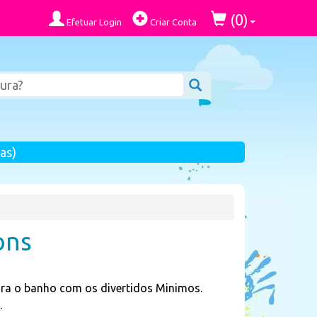
0
(
)
Efetuar Login
Criar Conta
as)
ons
ara o banho com os divertidos Minimos.
.