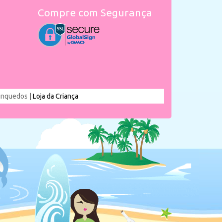
Compre com Segurança
rinquedos |
Loja da Criança