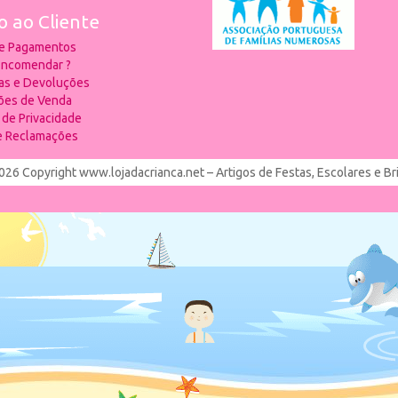
o ao Cliente
 e Pagamentos
ncomendar ?
ias e Devoluções
ões de Venda
a de Privacidade
de Reclamações
026 Copyright www.lojadacrianca.net – Artigos de Festas, Escolares e B