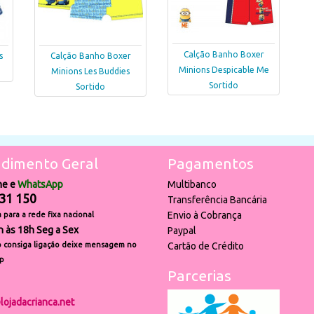
Calção Banho Boxer
s
Calção Banho Boxer
Minions Despicable Me
Minions Les Buddies
Sortido
Sortido
dimento Geral
Pagamentos
ne e
WhatsApp
Multibanco
31 150
Transferência Bancária
Envio à Cobrança
para a rede fixa nacional
h às 18h Seg a Sex
Paypal
 consiga ligação deixe mensagem no
Cartão de Crédito
p
Parcerias
lojadacrianca.net