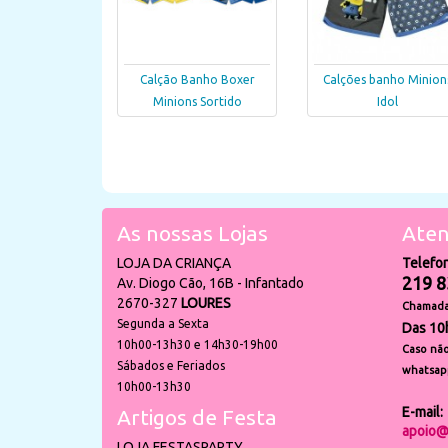
Calção Banho Boxer
Calções banho Minion
Minions Sortido
Idol
As nossas Lojas
Aten
LOJA DA CRIANÇA
Telefo
219 8
Av. Diogo Cão, 16B - Infantado
2670-327
LOURES
Chamada 
Segunda a Sexta
Das 10
10h00-13h30 e 14h30-19h00
Caso não
Sábados e Feriados
whatsap
10h00-13h30
E-mail:
Artigos de Festa
apoio@
LOJA FESTASPARTY