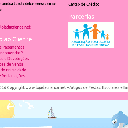
 consiga ligação deixe mensagem no
Cartão de Crédito
p
Parcerias
lojadacrianca.net
o ao Cliente
 e Pagamentos
ncomendar ?
ias e Devoluções
ões de Venda
a de Privacidade
de Reclamações
026 Copyright www.lojadacrianca.net – Artigos de Festas, Escolares e B