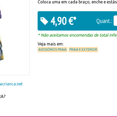
Coloca uma em cada braço, enche e estás 
4,90 €*
Quant.:
* Não aceitamos encomendas de total infer
Veja mais em:
ACESSÓRIOS PRAIA
PRAIA E EXTERIOR
crianca.net
RA?