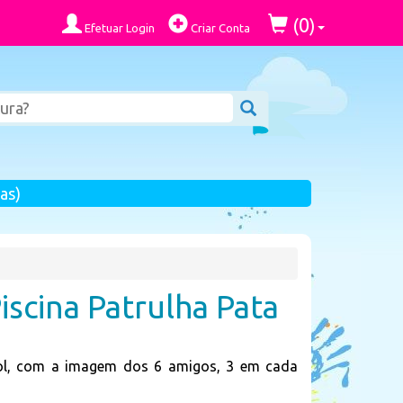
0
(
)
Efetuar Login
Criar Conta
as)
iscina Patrulha Pata
rol, com a imagem dos 6 amigos, 3 em cada