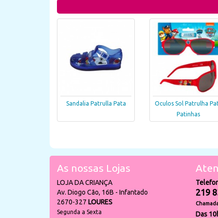
Sandalia Patrulla Pata
Oculos Sol Patrulha Pa
Patinhas
As nossas Lojas
Aten
LOJA DA CRIANÇA
Telefo
219 8
Av. Diogo Cão, 16B - Infantado
2670-327
LOURES
Chamada 
Segunda a Sexta
Das 10