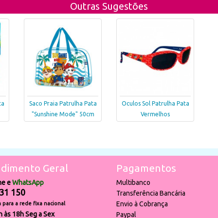
Outras Sugestões
ta
Saco Praia Patrulha Pata
Oculos Sol Patrulha Pata
"Sunshine Mode" 50cm
Vermelhos
dimento Geral
Pagamentos
ne e
WhatsApp
Multibanco
31 150
Transferência Bancária
Envio à Cobrança
para a rede fixa nacional
h às 18h Seg a Sex
Paypal