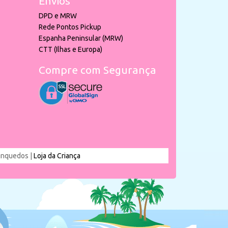
Envios
DPD e MRW
Rede Pontos Pickup
Espanha Peninsular (MRW)
CTT (Ilhas e Europa)
Compre com Segurança
rinquedos |
Loja da Criança