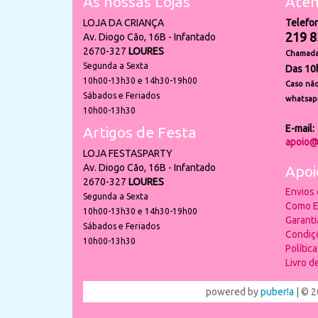
As nossas Lojas
Aten
LOJA DA CRIANÇA
Telefo
219 8
Av. Diogo Cão, 16B - Infantado
2670-327
LOURES
Chamada 
Segunda a Sexta
Das 10
10h00-13h30 e 14h30-19h00
Caso não
Sábados e Feriados
whatsap
10h00-13h30
E-mail:
Artigos de Festa
apoio@
LOJA FESTASPARTY
Av. Diogo Cão, 16B - Infantado
Apoi
2670-327
LOURES
Envios
Segunda a Sexta
Como E
10h00-13h30 e 14h30-19h00
Garant
Sábados e Feriados
Condiç
10h00-13h30
Polític
Livro 
powered by
puber!a
| © 2