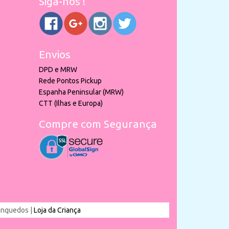
Siga-nos !
Envios
DPD e MRW
Rede Pontos Pickup
Espanha Peninsular (MRW)
CTT (Ilhas e Europa)
Compre com Segurança
rinquedos |
Loja da Criança