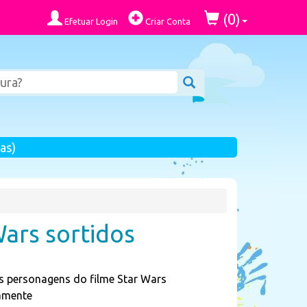
0
(
)
Efetuar Login
Criar Conta
as)
ars sortidos
s personagens do filme Star Wars
iamente