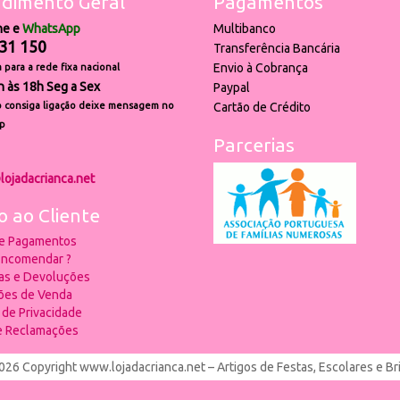
dimento Geral
Pagamentos
ne e
WhatsApp
Multibanco
31 150
Transferência Bancária
Envio à Cobrança
para a rede fixa nacional
h às 18h Seg a Sex
Paypal
 consiga ligação deixe mensagem no
Cartão de Crédito
p
Parcerias
lojadacrianca.net
o ao Cliente
 e Pagamentos
ncomendar ?
ias e Devoluções
ões de Venda
a de Privacidade
de Reclamações
026 Copyright www.lojadacrianca.net – Artigos de Festas, Escolares e B