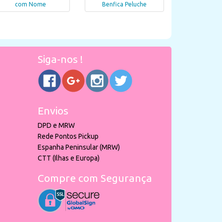
com Nome
Benfica Peluche
Siga-nos !
Envios
DPD e MRW
Rede Pontos Pickup
Espanha Peninsular (MRW)
CTT (Ilhas e Europa)
Compre com Segurança