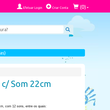
0
(
)
Efetuar Login
Criar Conta
as)
a c/ Som 22cm
cm, com 12 sons, entre os quais: