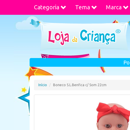
Categoria
Tema
Marca
Po
Início
Boneco S.L.Benfica c/ Som 22cm