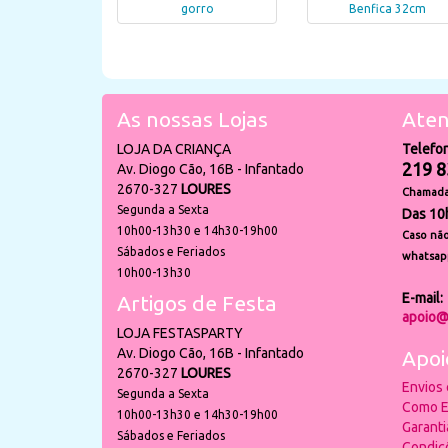
gorro
Benfica 32cm
As nossas Lojas
Aten
LOJA DA CRIANÇA
Telefo
219 8
Av. Diogo Cão, 16B - Infantado
2670-327
LOURES
Chamada 
Segunda a Sexta
Das 10
10h00-13h30 e 14h30-19h00
Caso não
Sábados e Feriados
whatsap
10h00-13h30
E-mail:
Artigos de Festa
apoio@
LOJA FESTASPARTY
Av. Diogo Cão, 16B - Infantado
Apoi
2670-327
LOURES
Envios
Segunda a Sexta
Como E
10h00-13h30 e 14h30-19h00
Garant
Sábados e Feriados
Condiç