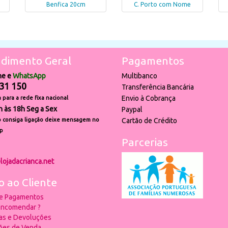
Benfica 20cm
C. Porto com Nome
dimento Geral
Pagamentos
ne e
WhatsApp
Multibanco
31 150
Transferência Bancária
Envio à Cobrança
para a rede fixa nacional
h às 18h Seg a Sex
Paypal
 consiga ligação deixe mensagem no
Cartão de Crédito
p
Parcerias
lojadacrianca.net
o ao Cliente
 e Pagamentos
ncomendar ?
ias e Devoluções
ões de Venda