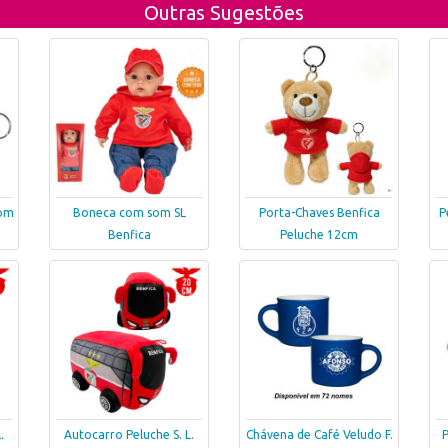
Outras Sugestões
com
Boneca com som SL
Porta-Chaves Benfica
P
Benfica
Peluche 12cm
.
Autocarro Peluche S. L.
Chávena de Café Veludo F.
P