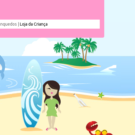
rinquedos |
Loja da Criança