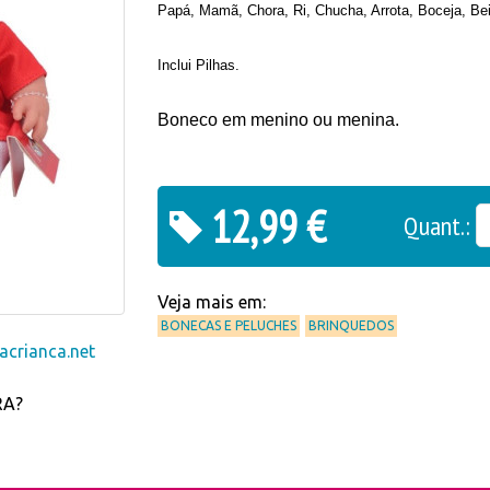
Papá, Mamã,
Chora, Ri, Chucha, Arrota, Boceja, Bei
Inclui Pilhas.
Boneco em menino ou menina.
12,99 €
Quant.:
Veja mais em:
BONECAS E PELUCHES
BRINQUEDOS
crianca.net
RA?