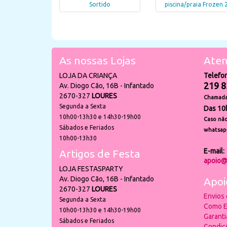
Sortido
piscina/praia Frozen 
As nossas Lojas
Aten
LOJA DA CRIANÇA
Telefo
219 8
Av. Diogo Cão, 16B - Infantado
2670-327
LOURES
Chamada 
Segunda a Sexta
Das 10
10h00-13h30 e 14h30-19h00
Caso não
Sábados e Feriados
whatsap
10h00-13h30
E-mail:
Artigos de Festa
apoio@
LOJA FESTASPARTY
Av. Diogo Cão, 16B - Infantado
Apoi
2670-327
LOURES
Envios
Segunda a Sexta
Como E
10h00-13h30 e 14h30-19h00
Garant
Sábados e Feriados
Condiç