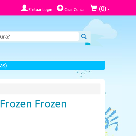
0
(
)
Efetuar Login
Criar Conta
as)
 Frozen Frozen