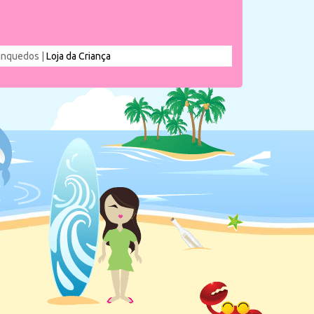
rinquedos |
Loja da Criança