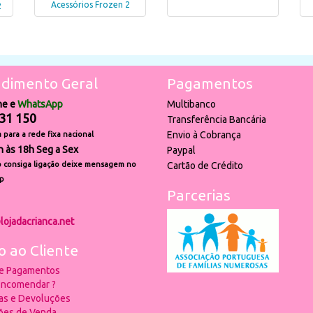
Acessórios Frozen 2
2
dimento Geral
Pagamentos
ne e
WhatsApp
Multibanco
31 150
Transferência Bancária
Envio à Cobrança
para a rede fixa nacional
h às 18h Seg a Sex
Paypal
 consiga ligação deixe mensagem no
Cartão de Crédito
p
Parcerias
lojadacrianca.net
o ao Cliente
 e Pagamentos
ncomendar ?
ias e Devoluções
ões de Venda