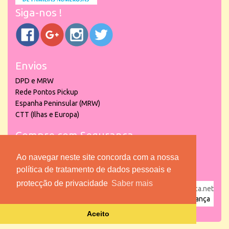
Siga-nos !
Envios
DPD e MRW
Rede Pontos Pickup
Espanha Peninsular (MRW)
CTT (Ilhas e Europa)
Compre com Segurança
Ao navegar neste site concorda com a nossa
política de tratamento de dados pessoais e
protecção de privacidade
Saber mais
powered by
puber!a
| © 2026 Copyright www.lojadacrianca.net
– Artigos de Festas, Escolares e Brinquedos |
Loja da Criança
Aceito