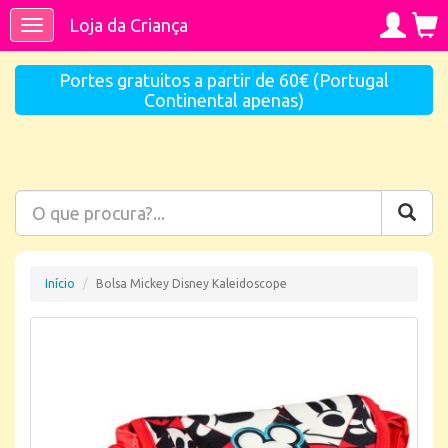
Loja da Criança
Toggle
navigation
Portes gratuitos a partir de 60€ (Portugal
Continental apenas)
Início
Bolsa Mickey Disney Kaleidoscope