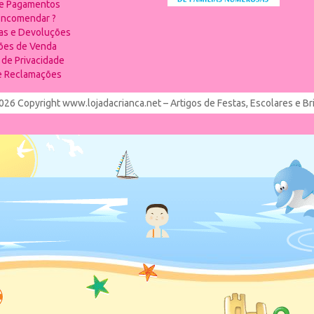
 e Pagamentos
ncomendar ?
ias e Devoluções
ões de Venda
a de Privacidade
de Reclamações
026 Copyright www.lojadacrianca.net – Artigos de Festas, Escolares e B