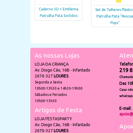
Caderno 3D + Emblema
Set de Talheres Plástic
Patrulha Pata Sortidos
Patrulha Pata "Rescu
Pups"
As nossas Lojas
Aten
LOJA DA CRIANÇA
Telefo
219 8
Av. Diogo Cão, 16B - Infantado
2670-327
LOURES
Chamada 
Segunda a Sexta
Das 10
10h00-13h30 e 14h30-19h00
Caso não
Sábados e Feriados
whatsap
10h00-13h30
E-mail:
Artigos de Festa
apoio@
LOJA FESTASPARTY
Av. Diogo Cão, 16B - Infantado
Apoi
2670-327
LOURES