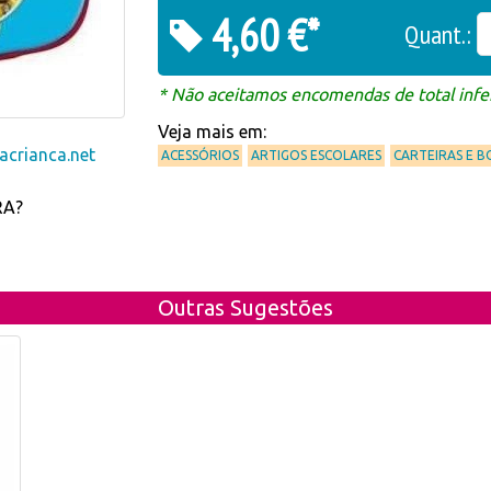
4,60 €*
Quant.:
* Não aceitamos encomendas de total infer
Veja mais em:
crianca.net
ACESSÓRIOS
ARTIGOS ESCOLARES
CARTEIRAS E B
RA?
Outras Sugestões