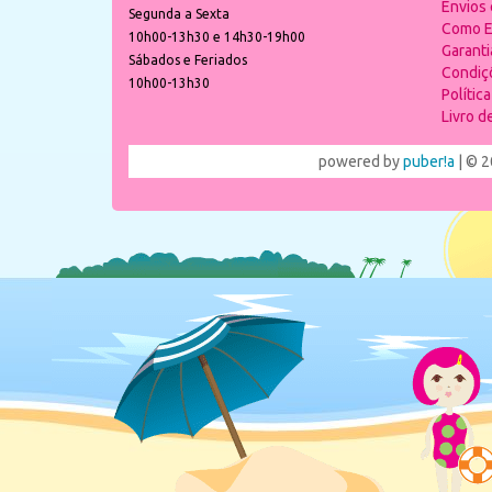
Envios
Segunda a Sexta
Como E
10h00-13h30 e 14h30-19h00
Garant
Sábados e Feriados
Condiç
10h00-13h30
Polític
Livro 
powered by
puber!a
| © 2