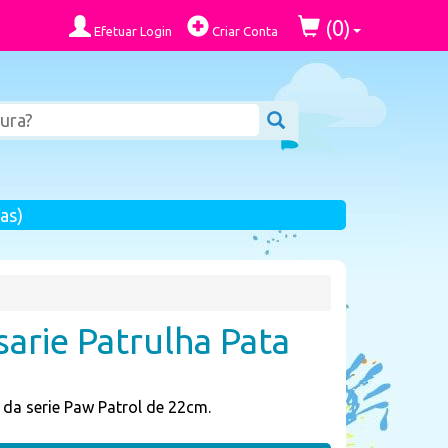
0
(
)
Efetuar Login
Criar Conta
as)
sarie Patrulha Pata
 da serie Paw Patrol de 22cm.