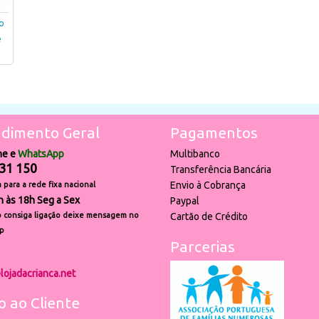
o
e
dimento Geral
Pagamentos
ne e
WhatsApp
Multibanco
31 150
Transferência Bancária
Envio à Cobrança
para a rede fixa nacional
h às 18h Seg a Sex
Paypal
 consiga ligação deixe mensagem no
Cartão de Crédito
p
Parcerias
lojadacrianca.net
o ao Cliente