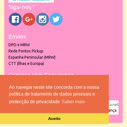
Siga-nos !
Envios
DPD e MRW
Rede Pontos Pickup
Espanha Peninsular (MRW)
CTT (Ilhas e Europa)
Compre com Segurança
Ao navegar neste site concorda com a nossa
política de tratamento de dados pessoais e
protecção de privacidade
Saber mais
powered by
puber!a
| © 2026 Copyright www.lojadacrianca.net
– Artigos de Festas, Escolares e Brinquedos |
Loja da Criança
Aceito