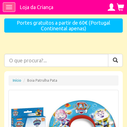
Loja da Criança
Toggle
navigation
Portes gratuitos a partir de 60€ (Portugal
Continental apenas)
Início
Boia Patrulha Pata