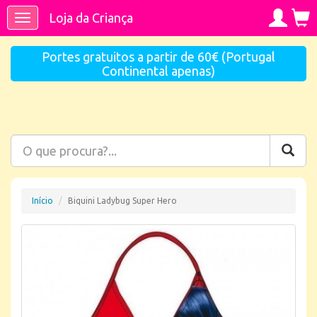
Loja da Criança
Toggle
navigation
Portes gratuitos a partir de 60€ (Portugal
Continental apenas)
Início
Biquini Ladybug Super Hero