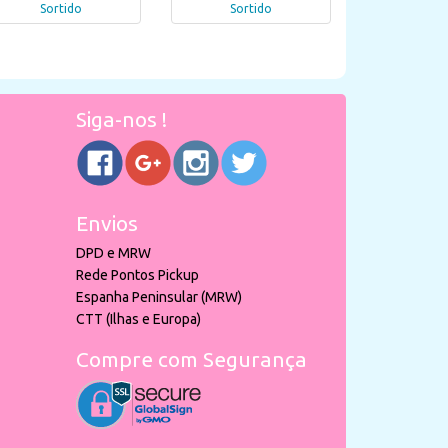
Sortido
Sortido
Siga-nos !
Envios
DPD e MRW
Rede Pontos Pickup
Espanha Peninsular (MRW)
CTT (Ilhas e Europa)
Compre com Segurança