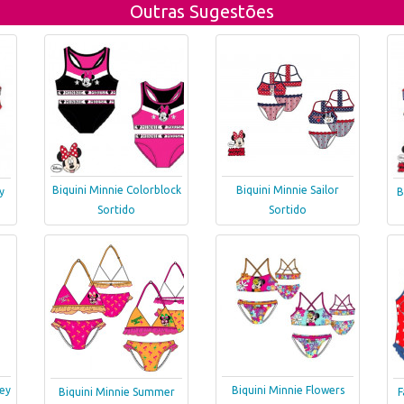
Outras Sugestões
Biquini Minnie Colorblock
Biquini Minnie Sailor
y
B
Sortido
Sortido
ey
Biquini Minnie Flowers
Biquini Minnie Summer
F