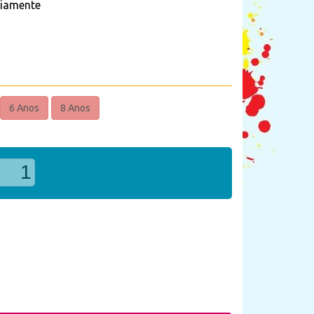
riamente
6 Anos
8 Anos