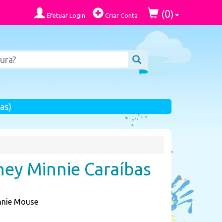
0
(
)
Efetuar Login
Criar Conta
as)
sney Minnie Caraíbas
innie Mouse