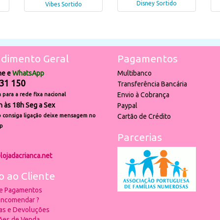
Disney Sortido
Vibes Sortido
dimento Geral
Pagamentos
ne e
WhatsApp
Multibanco
31 150
Transferência Bancária
Envio à Cobrança
para a rede fixa nacional
h às 18h Seg a Sex
Paypal
 consiga ligação deixe mensagem no
Cartão de Crédito
p
Parcerias
lojadacrianca.net
o ao Cliente
 e Pagamentos
ncomendar ?
ias e Devoluções
ões de Venda