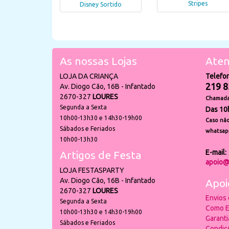
Stripes
Disney Sortido
As nossas Lojas
Aten
LOJA DA CRIANÇA
Telefo
219 8
Av. Diogo Cão, 16B - Infantado
2670-327
LOURES
Chamada 
Segunda a Sexta
Das 10
10h00-13h30 e 14h30-19h00
Caso não
Sábados e Feriados
whatsap
10h00-13h30
E-mail:
Artigos de Festa
apoio@
LOJA FESTASPARTY
Av. Diogo Cão, 16B - Infantado
Apoi
2670-327
LOURES
Envios
Segunda a Sexta
Como E
10h00-13h30 e 14h30-19h00
Garant
Sábados e Feriados
Condiç