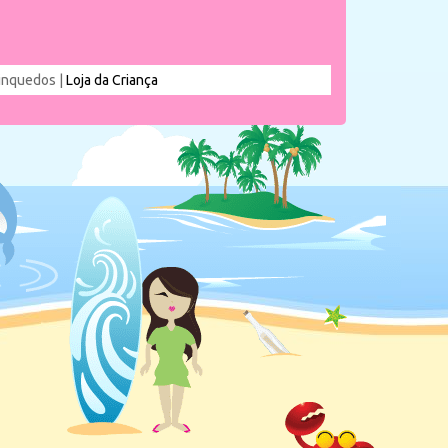
rinquedos |
Loja da Criança