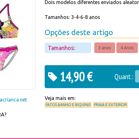
Dois modelos diferentes enviados aleato
Tamanhos: 3-4-6-8 anos
Opções deste artigo
Tamanhos:
3 anos
4 Anos
14,90 €
Quant.:
Veja mais em:
crianca.net
FATOS BANHO E BIQUINIS
PRAIA E EXTERIOR
RA?