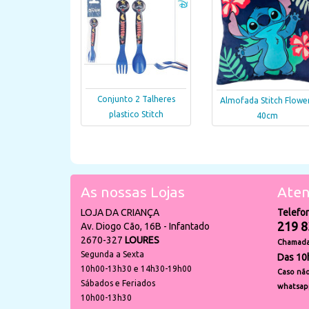
Conjunto 2 Talheres
Almofada Stitch Flowe
plastico Stitch
40cm
As nossas Lojas
Aten
LOJA DA CRIANÇA
Telefo
219 8
Av. Diogo Cão, 16B - Infantado
2670-327
LOURES
Chamada 
Segunda a Sexta
Das 10
10h00-13h30 e 14h30-19h00
Caso não
Sábados e Feriados
whatsap
10h00-13h30