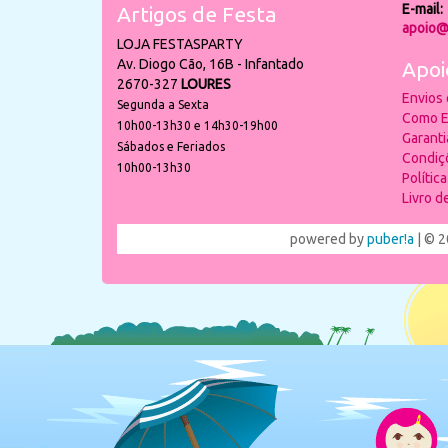
E-mail:
Artigos de Festa
apoio@
LOJA FESTASPARTY
Av. Diogo Cão, 16B - Infantado
Apoi
2670-327
LOURES
Envios
Segunda a Sexta
Como E
10h00-13h30 e 14h30-19h00
Garant
Sábados e Feriados
Condiç
10h00-13h30
Polític
Livro 
powered by
puber!a
| © 2