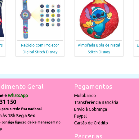
rs
Relógio com Projetor
Almofada Bola de Natal
E
Digital Stitch Disney
Stitch Disney
dimento Geral
Pagamentos
ne e
WhatsApp
Multibanco
31 150
Transferência Bancária
Envio à Cobrança
para a rede fixa nacional
h às 18h Seg a Sex
Paypal
 consiga ligação deixe mensagem no
Cartão de Crédito
p
Parcerias