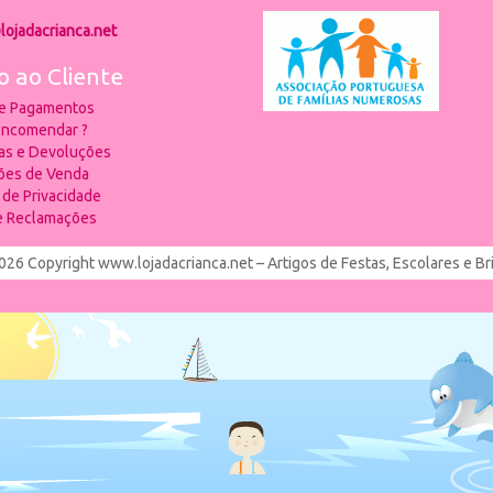
lojadacrianca.net
o ao Cliente
 e Pagamentos
ncomendar ?
ias e Devoluções
ões de Venda
a de Privacidade
de Reclamações
026 Copyright www.lojadacrianca.net – Artigos de Festas, Escolares e B