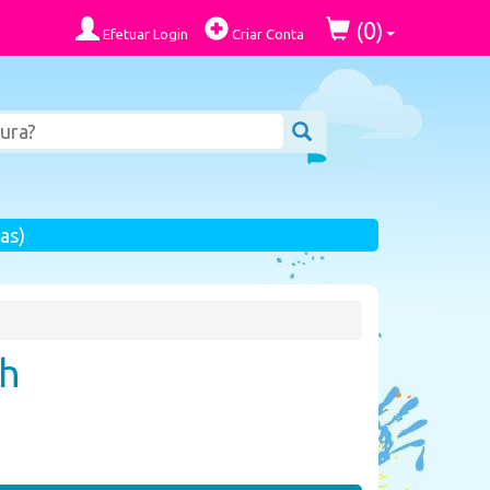
0
(
)
Efetuar Login
Criar Conta
as)
ch