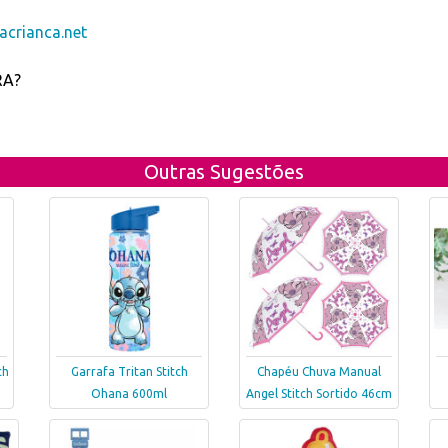
crianca.net
RA?
Outras Sugestões
ch
Garrafa Tritan Stitch
Chapéu Chuva Manual
Ohana 600ml
Angel Stitch Sortido 46cm