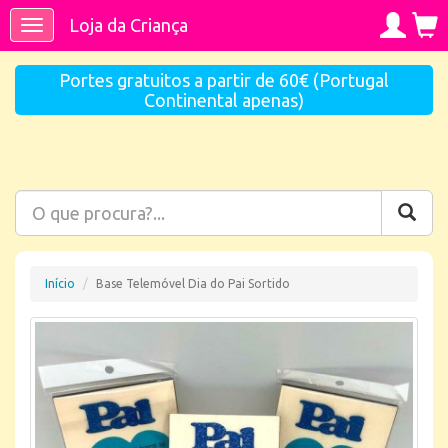
Loja da Criança
Toggle
navigation
Portes gratuitos a partir de 60€ (Portugal
Continental apenas)
Início
Base Telemóvel Dia do Pai Sortido