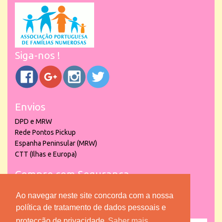
Siga-nos !
Envios
DPD e MRW
Rede Pontos Pickup
Espanha Peninsular (MRW)
CTT (Ilhas e Europa)
Compre com Segurança
Ao navegar neste site concorda com a nossa
política de tratamento de dados pessoais e
protecção de privacidade
Saber mais