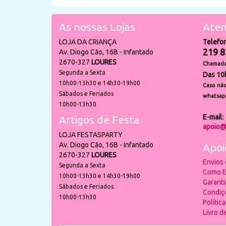
As nossas Lojas
Aten
LOJA DA CRIANÇA
Telefo
219 8
Av. Diogo Cão, 16B - Infantado
2670-327
LOURES
Chamada 
Segunda a Sexta
Das 10
10h00-13h30 e 14h30-19h00
Caso não
Sábados e Feriados
whatsap
10h00-13h30
E-mail:
Artigos de Festa
apoio@
LOJA FESTASPARTY
Av. Diogo Cão, 16B - Infantado
Apoi
2670-327
LOURES
Envios
Segunda a Sexta
Como E
10h00-13h30 e 14h30-19h00
Garant
Sábados e Feriados
Condiç
10h00-13h30
Polític
Livro 