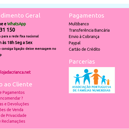
dimento Geral
Pagamentos
ne e
WhatsApp
Multibanco
31 150
Transferência Bancária
Envio à Cobrança
para a rede fixa nacional
h às 18h Seg a Sex
Paypal
 consiga ligação deixe mensagem no
Cartão de Crédito
p
Parcerias
lojadacrianca.net
o ao Cliente
 e Pagamentos
ncomendar ?
ias e Devoluções
ões de Venda
a de Privacidade
de Reclamações