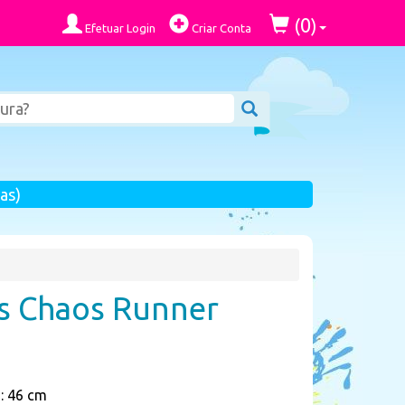
0
(
)
Efetuar Login
Criar Conta
as)
s Chaos Runner
: 46 cm