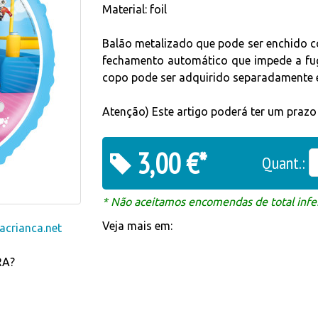
Material: foil
Balão metalizado que pode ser enchido co
fechamento automático que impede a fug
copo pode ser adquirido separadamente e
Atenção) Este artigo poderá ter um praz
3,00 €*
Quant.:
* Não aceitamos encomendas de total infer
Veja mais em:
crianca.net
RA?