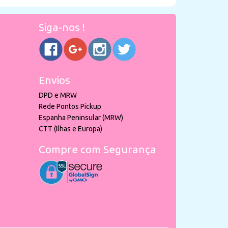
Siga-nos !
Envios
DPD e MRW
Rede Pontos Pickup
Espanha Peninsular (MRW)
CTT (Ilhas e Europa)
Compre com Segurança