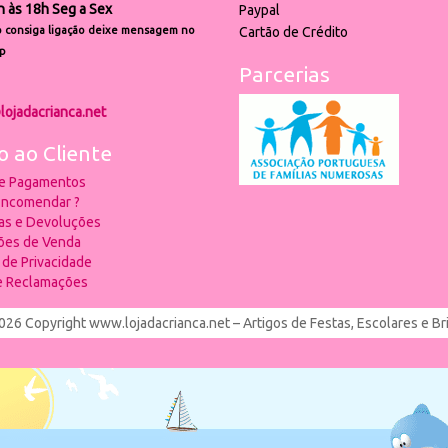
h às 18h Seg a Sex
Paypal
 consiga ligação deixe mensagem no
Cartão de Crédito
p
Parcerias
lojadacrianca.net
o ao Cliente
 e Pagamentos
ncomendar ?
ias e Devoluções
ões de Venda
a de Privacidade
de Reclamações
026 Copyright www.lojadacrianca.net – Artigos de Festas, Escolares e B