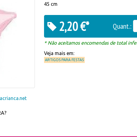
45 cm
2,20 €*
Quant.:
* Não aceitamos encomendas de total infer
Veja mais em:
ARTIGOS PARA FESTAS
crianca.net
RA?