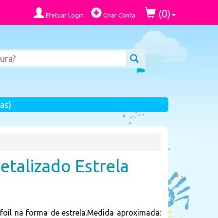
0
(
)
Efetuar Login
Criar Conta
as)
etalizado Estrela
foil na forma de estrela.Medida aproximada: