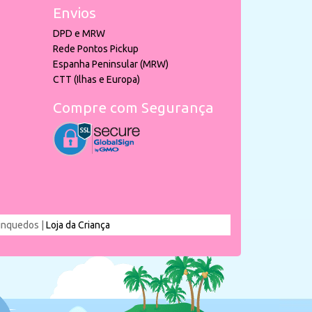
Envios
DPD e MRW
Rede Pontos Pickup
Espanha Peninsular (MRW)
CTT (Ilhas e Europa)
Compre com Segurança
rinquedos |
Loja da Criança