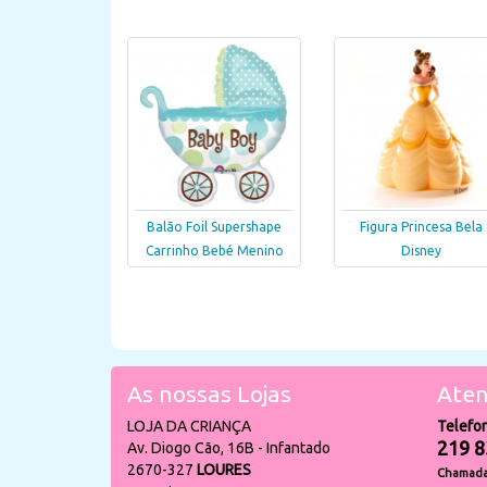
Balão Foil Supershape
Figura Princesa Bela
Carrinho Bebé Menino
Disney
As nossas Lojas
Aten
LOJA DA CRIANÇA
Telefo
219 8
Av. Diogo Cão, 16B - Infantado
2670-327
LOURES
Chamada 