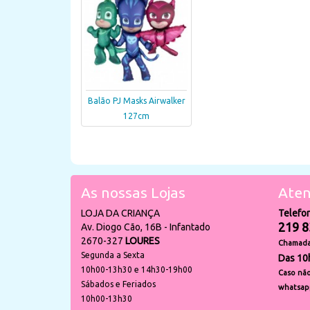
Balão PJ Masks Airwalker
127cm
As nossas Lojas
Aten
LOJA DA CRIANÇA
Telefo
219 8
Av. Diogo Cão, 16B - Infantado
2670-327
LOURES
Chamada 
Segunda a Sexta
Das 10
10h00-13h30 e 14h30-19h00
Caso não
Sábados e Feriados
whatsap
10h00-13h30