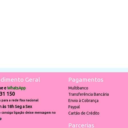
dimento Geral
Pagamentos
ne e
WhatsApp
Multibanco
31 150
Transferência Bancária
Envio à Cobrança
para a rede fixa nacional
h às 18h Seg a Sex
Paypal
 consiga ligação deixe mensagem no
Cartão de Crédito
p
Parcerias