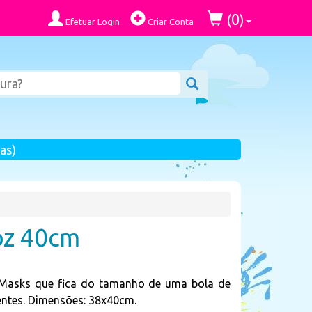
0
(
)
Efetuar Login
Criar Conta
as)
bz 40cm
 Masks que fica do tamanho de uma bola de
entes. Dimensões: 38x40cm.