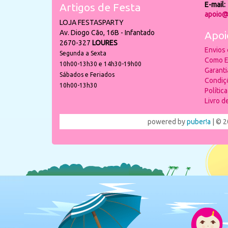
E-mail:
Artigos de Festa
apoio@
LOJA FESTASPARTY
Av. Diogo Cão, 16B - Infantado
Apoi
2670-327
LOURES
Envios
Segunda a Sexta
Como E
10h00-13h30 e 14h30-19h00
Garant
Sábados e Feriados
Condiç
10h00-13h30
Polític
Livro 
powered by
puber!a
| © 2