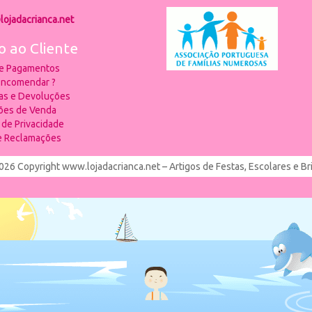
lojadacrianca.net
o ao Cliente
 e Pagamentos
ncomendar ?
ias e Devoluções
ões de Venda
a de Privacidade
de Reclamações
026 Copyright www.lojadacrianca.net – Artigos de Festas, Escolares e B