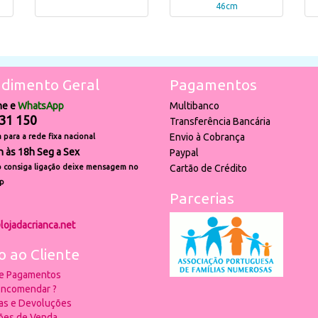
46cm
dimento Geral
Pagamentos
ne e
WhatsApp
Multibanco
31 150
Transferência Bancária
Envio à Cobrança
para a rede fixa nacional
h às 18h Seg a Sex
Paypal
 consiga ligação deixe mensagem no
Cartão de Crédito
p
Parcerias
lojadacrianca.net
o ao Cliente
 e Pagamentos
ncomendar ?
ias e Devoluções
ões de Venda