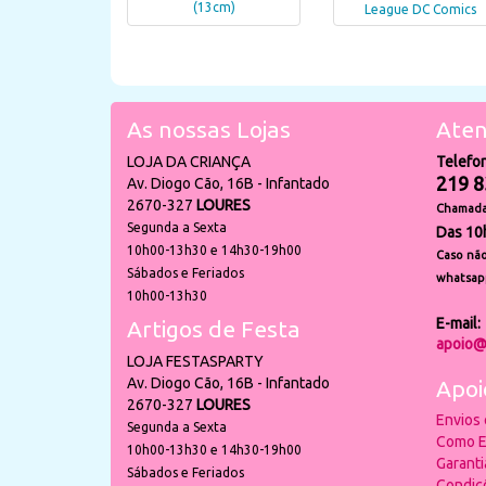
(13cm)
League DC Comics
As nossas Lojas
Aten
LOJA DA CRIANÇA
Telefo
219 8
Av. Diogo Cão, 16B - Infantado
2670-327
LOURES
Chamada 
Segunda a Sexta
Das 10
10h00-13h30 e 14h30-19h00
Caso não
Sábados e Feriados
whatsap
10h00-13h30
E-mail:
Artigos de Festa
apoio@
LOJA FESTASPARTY
Av. Diogo Cão, 16B - Infantado
Apoi
2670-327
LOURES
Envios
Segunda a Sexta
Como E
10h00-13h30 e 14h30-19h00
Garant
Sábados e Feriados
Condiç