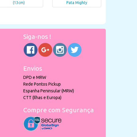
(13cm)
Pata Mighty
Siga-nos !
Envios
DPD e MRW
Rede Pontos Pickup
Espanha Peninsular (MRW)
CTT (Ilhas e Europa)
Compre com Segurança