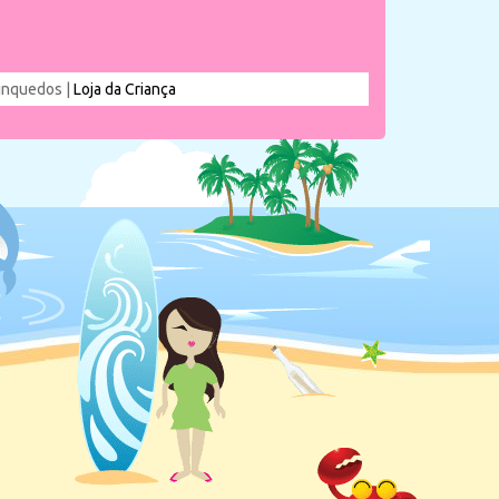
rinquedos |
Loja da Criança