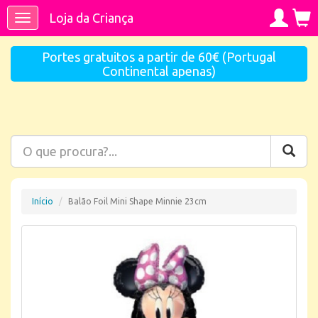
Loja da Criança
Toggle
navigation
Portes gratuitos a partir de 60€ (Portugal
Continental apenas)
Início
Balão Foil Mini Shape Minnie 23cm