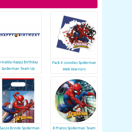
rinalda Happy Birthday
Pack 6 convites Spiderman
Spiderman Team Up
Web Warriors
 Sacos Brinde Spiderman
8 Pratos Spiderman Team