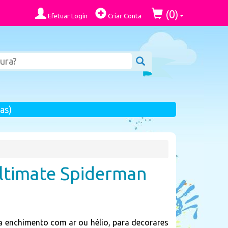
0
(
)
Efetuar Login
Criar Conta
as)
Ultimate Spiderman
 enchimento com ar ou hélio, para decorares