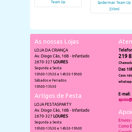
Team Up
Spiderman Team Up
230ml
As nossas Lojas
Aten
LOJA DA CRIANÇA
Telefo
219 8
Av. Diogo Cão, 16B - Infantado
2670-327
LOURES
Chamada 
Segunda a Sexta
Das 10
10h00-13h30 e 14h30-19h00
Caso não
Sábados e Feriados
whatsap
10h00-13h30
E-mail:
Artigos de Festa
apoio@
LOJA FESTASPARTY
Av. Diogo Cão, 16B - Infantado
Apoi
2670-327
LOURES
Envios
Segunda a Sexta
Como E
10h00-13h30 e 14h30-19h00