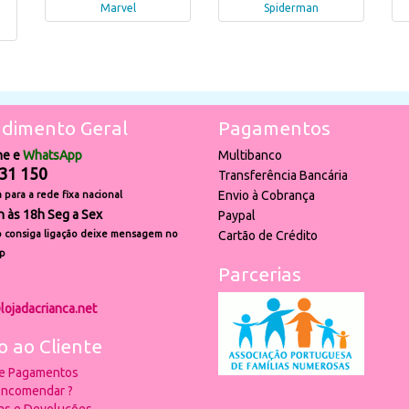
Marvel
Spiderman
dimento Geral
Pagamentos
ne e
WhatsApp
Multibanco
31 150
Transferência Bancária
Envio à Cobrança
para a rede fixa nacional
h às 18h Seg a Sex
Paypal
 consiga ligação deixe mensagem no
Cartão de Crédito
p
Parcerias
lojadacrianca.net
o ao Cliente
 e Pagamentos
ncomendar ?