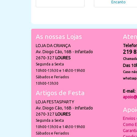
Encanto
As nossas Lojas
Aten
LOJA DA CRIANÇA
Telefo
219 8
Av. Diogo Cão, 16B - Infantado
2670-327
LOURES
Chamada 
Segunda a Sexta
Das 10
10h00-13h30 e 14h30-19h00
Caso não
Sábados e Feriados
whatsap
10h00-13h30
E-mail:
Artigos de Festa
apoio@
LOJA FESTASPARTY
Av. Diogo Cão, 16B - Infantado
Apoi
2670-327
LOURES
Envios
Segunda a Sexta
Como E
10h00-13h30 e 14h30-19h00
Garant
Sábados e Feriados
Condiç