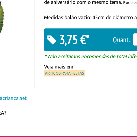
de aniversário com o mesmo tema.
Pode en
Medidas balão vazio: 45cm de diâmetro
3,75 €*
Quant.:
* Não aceitamos encomendas de total infer
Veja mais em:
ARTIGOS PARA FESTAS
crianca.net
RA?