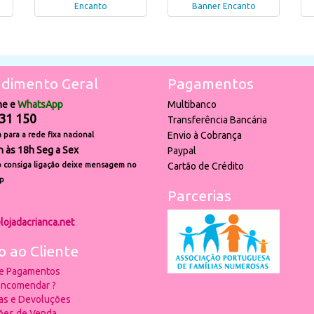
Encanto
Banner Encanto
dimento Geral
Pagamentos
ne e
WhatsApp
Multibanco
31 150
Transferência Bancária
Envio à Cobrança
para a rede fixa nacional
h às 18h Seg a Sex
Paypal
 consiga ligação deixe mensagem no
Cartão de Crédito
p
Parcerias
lojadacrianca.net
o ao Cliente
 e Pagamentos
ncomendar ?
ias e Devoluções
ões de Venda