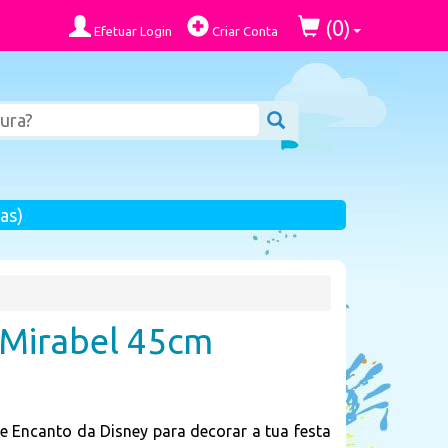
0
(
)
Efetuar Login
Criar Conta
as)
 Mirabel 45cm
e Encanto da Disney para decorar a tua festa