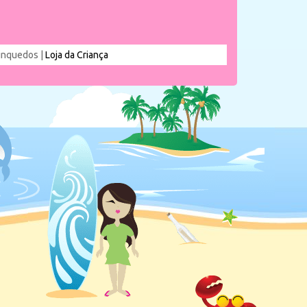
rinquedos |
Loja da Criança