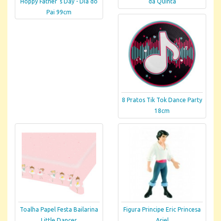
Hoppy Father´s Day - Dia do
da Quinta
Pai 99cm
8 Pratos Tik Tok Dance Party
18cm
Toalha Papel Festa Bailarina
Figura Principe Eric Princesa
Little Dancer
Ariel