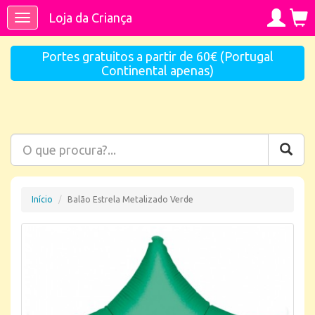
Loja da Criança
Toggle
navigation
Portes gratuitos a partir de 60€ (Portugal
Continental apenas)
Início
Balão Estrela Metalizado Verde