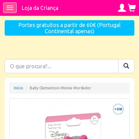
Loja da Criança
Toggle
navigation
Portes gratuitos a partir de 60€ (Portugal
Continental apenas)
Início
Baby Clementoni Minnie Mordedor